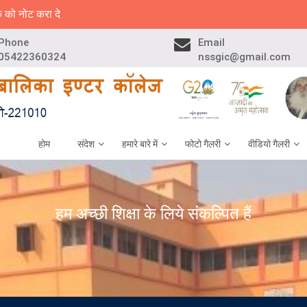
क को नोट करा दे
Phone
Email
05422360324
nssgic@gmail.com
होम
संदेश
हमारे बारे में
फोटो गैलरी
वीडियो गैलरी
हम अच्छी शिक्षा के लिये संकल्पित हैं