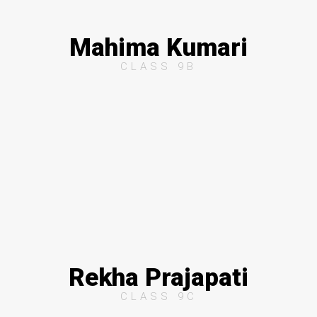
Mahima Kumari
CLASS 9B
Rekha Prajapati
CLASS 9C