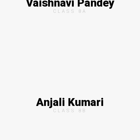
Vaishnavi Pandey
CLASS 8A
Anjali Kumari
CLASS 8B