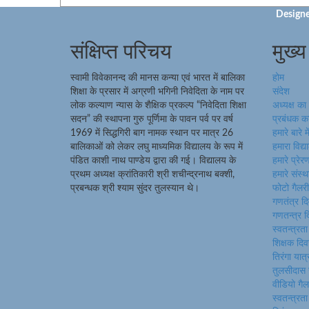
Designe
संक्षिप्त परिचय
मुख्य
स्वामी विवेकानन्द की मानस कन्या एवं भारत में बालिका
होम
शिक्षा के प्रसार में अग्रणी भगिनी निवेदिता के नाम पर
संदेश
लोक कल्याण न्यास के शैक्षिक प्रकल्प “निवेदिता शिक्षा
अध्यक्ष का
सदन” की स्थापना गुरु पूर्णिमा के पावन पर्व पर वर्ष
प्रबंधक का
1969 में सिद्धगिरी बाग नामक स्थान पर मात्र 26
हमारे बारे मे
बालिकाओं को लेकर लघु माध्यमिक विद्यालय के रूप में
हमारा विद्
पंडित काशी नाथ पाण्डेय द्वारा की गई। विद्यालय के
हमारे प्रेर
प्रथम अध्यक्ष क्रांतिकारी श्री शचीन्द्रनाथ बक्शी,
हमारे संस्
प्रबन्धक श्री श्याम सुंदर तुलस्यान थे।
फोटो गैलरी
गणतंत्र 
गणतन्त्र
स्वतन्त्र
शिक्षक द
तिरंगा यात
तुलसीदास
वीडियो गैल
स्वतन्त्र