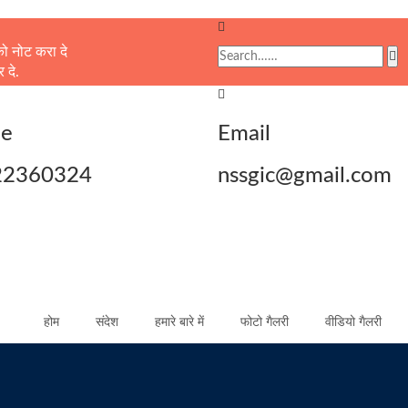
को नोट करा दे
 दे.
ne
Email
22360324
nssgic@gmail.com
होम
संदेश
हमारे बारे में
फोटो गैलरी
वीडियो गैलरी